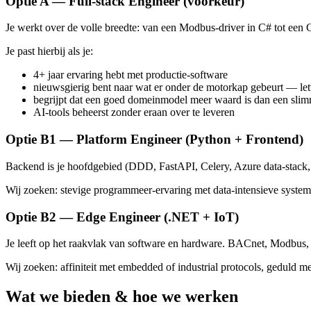
Optie A — Full-stack Engineer (voorkeur)
Je werkt over de volle breedte: van een Modbus-driver in C# tot een 
Je past hierbij als je:
4+ jaar ervaring hebt met productie-software
nieuwsgierig bent naar wat er onder de motorkap gebeurt — lette
begrijpt dat een goed domeinmodel meer waard is dan een slim
AI-tools beheerst zonder eraan over te leveren
Optie B1 — Platform Engineer (Python + Frontend)
Backend is je hoofdgebied (DDD, FastAPI, Celery, Azure data-stack, 
Wij zoeken: stevige programmeer-ervaring met data-intensieve systeme
Optie B2 — Edge Engineer (.NET + IoT)
Je leeft op het raakvlak van software en hardware. BACnet, Modbus,
Wij zoeken: affiniteit met embedded of industrial protocols, geduld m
Wat we bieden & hoe we werken