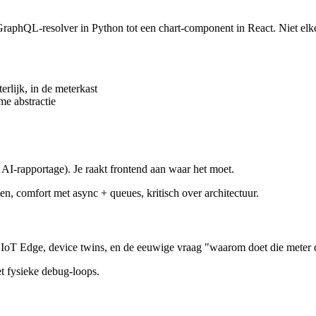
GraphQL-resolver in Python tot een chart-component in React. Niet elke
rlijk, in de meterkast
me abstractie
AI-rapportage). Je raakt frontend aan waar het moet.
n, comfort met async + queues, kritisch over architectuur.
 IoT Edge, device twins, en de eeuwige vraag "waarom doet die meter 
et fysieke debug-loops.