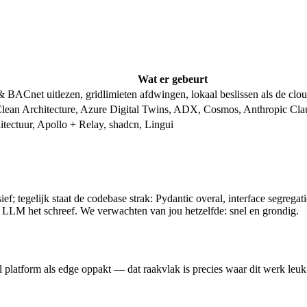
Wat er gebeurt
BACnet uitlezen, gridlimieten afdwingen, lokaal beslissen als de clo
ean Architecture, Azure Digital Twins, ADX, Cosmos, Anthropic Cla
tectuur, Apollo + Relay, shadcn, Lingui
f; tegelijk staat de codebase strak: Pydantic overal, interface segregatio
 LLM het schreef. We verwachten van jou hetzelfde: snel en grondig.
platform als edge oppakt — dat raakvlak is precies waar dit werk leuk w