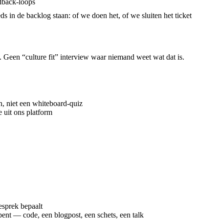
edback-loops
s in de backlog staan: of we doen het, of we sluiten het ticket
 Geen “culture fit” interview waar niemand weet wat dat is.
, niet een whiteboard-quiz
 uit ons platform
gesprek bepaalt
bent — code, een blogpost, een schets, een talk