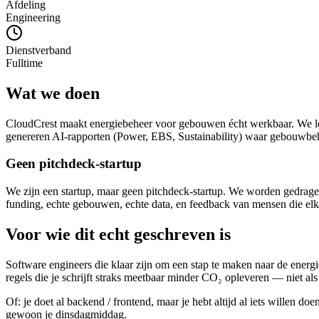
Afdeling
Engineering
Dienstverband
Fulltime
Wat we doen
CloudCrest maakt energiebeheer voor gebouwen écht werkbaar. We lezen
genereren AI-rapporten (Power, EBS, Sustainability) waar gebouwbehe
Geen pitchdeck-startup
We zijn een startup, maar geen pitchdeck-startup. We worden gedragen 
funding, echte gebouwen, echte data, en feedback van mensen die el
Voor wie dit echt geschreven is
Software engineers die klaar zijn om een stap te maken naar de energie
regels die je schrijft straks meetbaar minder CO₂ opleveren — niet al
Of: je doet al backend / frontend, maar je hebt altijd al iets willen d
gewoon je dinsdagmiddag.