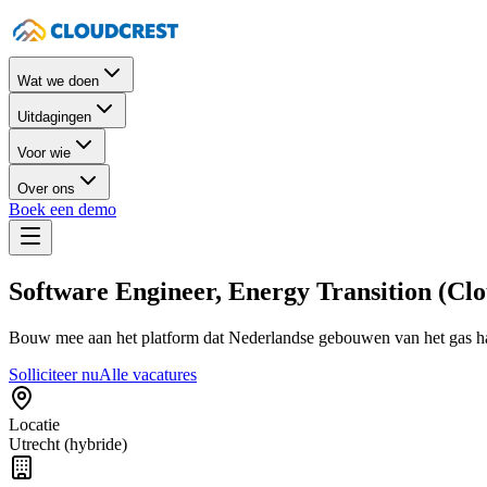
Wat we doen
Uitdagingen
Voor wie
Over ons
Boek een demo
Software Engineer, Energy Transition (Cl
Bouw mee aan het platform dat Nederlandse gebouwen van het gas haal
Solliciteer nu
Alle vacatures
Locatie
Utrecht (hybride)