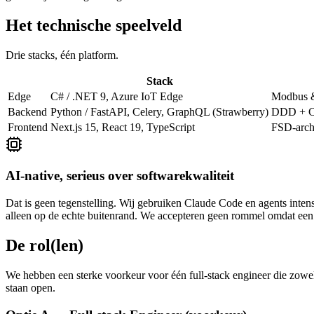
Het technische speelveld
Drie stacks, één platform.
Stack
Edge
C# / .NET 9, Azure IoT Edge
Modbus & 
Backend
Python / FastAPI, Celery, GraphQL (Strawberry)
DDD + Cl
Frontend
Next.js 15, React 19, TypeScript
FSD-archi
AI-native, serieus over softwarekwaliteit
Dat is geen tegenstelling. Wij gebruiken Claude Code en agents intensie
alleen op de echte buitenrand. We accepteren geen rommel omdat een
De rol(len)
We hebben een sterke voorkeur voor één full-stack engineer die zowel 
staan open.