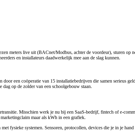
 meters live uit (BACnet/Modbus, achter de voordeur), sturen op netca
erders en installateurs daadwerkelijk mee aan de slag kunnen.
door een coöperatie van 15 installatiebedrijven die samen serieus geld
ke dag op de zolder van een schoolgebouw staan.
transitie. Misschien werk je nu bij een SaaS-bedrijf, fintech of e-comm
s marketingclaim maar als kWh in een grafiek.
oen met fysieke systemen. Sensoren, protocollen, devices die je in je han