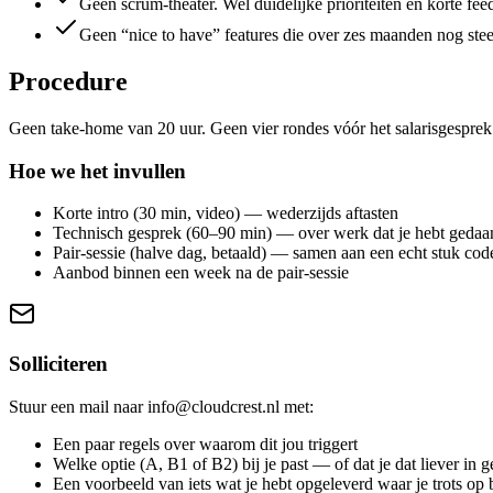
Geen scrum-theater. Wel duidelijke prioriteiten en korte fe
Geen “nice to have” features die over zes maanden nog steed
Procedure
Geen take-home van 20 uur. Geen vier rondes vóór het salarisgesprek.
Hoe we het invullen
Korte intro (30 min, video) — wederzijds aftasten
Technisch gesprek (60–90 min) — over werk dat je hebt gedaan
Pair-sessie (halve dag, betaald) — samen aan een echt stuk code
Aanbod binnen een week na de pair-sessie
Solliciteren
Stuur een mail naar info@cloudcrest.nl met:
Een paar regels over waarom dit jou triggert
Welke optie (A, B1 of B2) bij je past — of dat je dat liever in 
Een voorbeeld van iets wat je hebt opgeleverd waar je trots op 